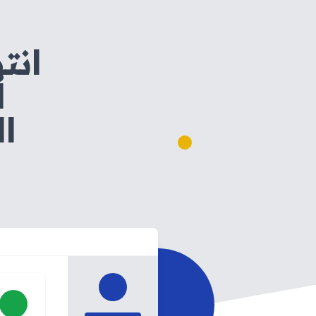
انت
ا
ال