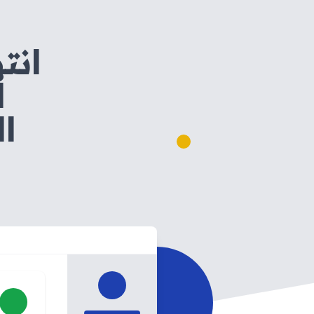
انت
ا
ال