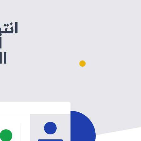
انت
ا
ال